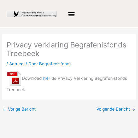
Ga
naar
de
inhoud
Privacy verklaring Begrafenisfonds
Treebeek
/
Actueel
/ Door
Begrafenisfonds
Download
hier
de Privacy verklaring Begrafenisfonds
Treebeek
←
Vorige Bericht
Volgende Bericht
→